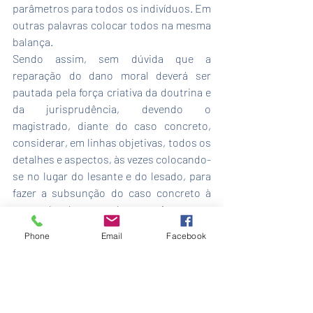
parâmetros para todos os indivíduos. Em 
outras palavras colocar todos na mesma 
balança.
Sendo assim, sem dúvida que a 
reparação do dano moral deverá ser 
pautada pela força criativa da doutrina e 
da jurisprudência, devendo o 
magistrado, diante do caso concreto, 
considerar, em linhas objetivas, todos os 
detalhes e aspectos, às vezes colocando-
se no lugar do lesante e do lesado, para 
fazer a subsunção do caso concreto à 
norma legal, postando-se muitas vezes 
como se psicólogo fosse, para fixar a 
Phone
Email
Facebook
indenização que se afigure mais justa no 
caso concreto. 