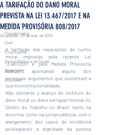
A TARIFAÇÃO DO DANO MORAL
Trabalhista
PREVISTA NA LEI 13.467/2017 E NA
Consumidor
Imobiliário
MEDIDA PROVISÓRIA 808/2017
Previdenciário
Atualizado:
23 de mai. de 2019
Cível
A tarifação das reparações de cunho 
Empresarial
moral impostas pela recente Lei 
Direito Médico e de Saúde
13.467/2017 e pela Medida Provisória 
Sucessório
808/2017, apontando alguns dos 
principais argumentos que sustentam a 
Tributário
sua inconstitucionalidade.
Não obstante o avanço do instituto do 
dano moral ou dano extrapatrimonial no 
Direito do Trabalho no Brasil, tanto na 
doutrina, como na jurisprudência, com o 
alargamento dos casos de incidência 
privilegiando a dignidade da pessoa 