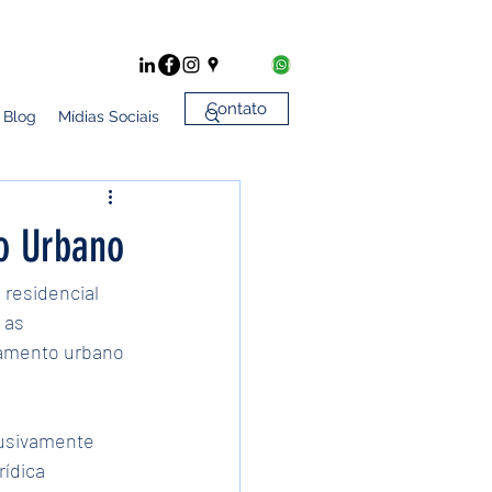
Contato
Blog
Mídias Sociais
o Urbano
residencial 
 as 
eamento urbano 
lusivamente 
ídica 