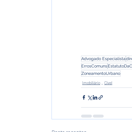
Advogado Especialista
dir
ErrosComuns
EstatutoDa
ZoneamentoUrbano
Imobiliário
Cível
Posts recentes