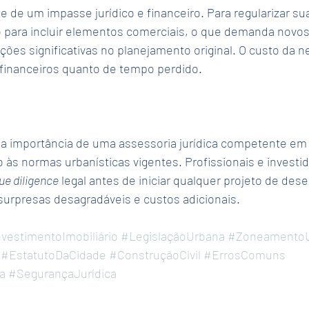
e de um impasse jurídico e financeiro. Para regularizar sua
o para incluir elementos comerciais, o que demanda novos
ções significativas no planejamento original. O custo da ne
 financeiros quanto de tempo perdido.
 a importância de uma assessoria jurídica competente em 
to às normas urbanísticas vigentes. Profissionais e invest
ue diligence
 legal antes de iniciar qualquer projeto de des
r surpresas desagradáveis e custos adicionais.
vestimentoImobiliário
#LegislaçãoUrbana
#Zoneamento
#EstatutoDaCidade
#ConstruçãoCivil
#ErrosComuns
ia
#SegurançaJurídica