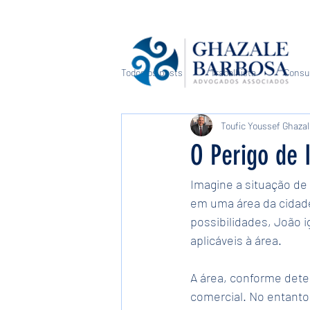
Todos os posts
Trabalhista
Consu
Toufic Youssef Ghaza
Direito Médico e de Saúde
Sucess
O Perigo de
Imagine a situação de
em uma área da cidad
possibilidades, João 
aplicáveis à área.
A área, conforme dete
comercial. No entanto,