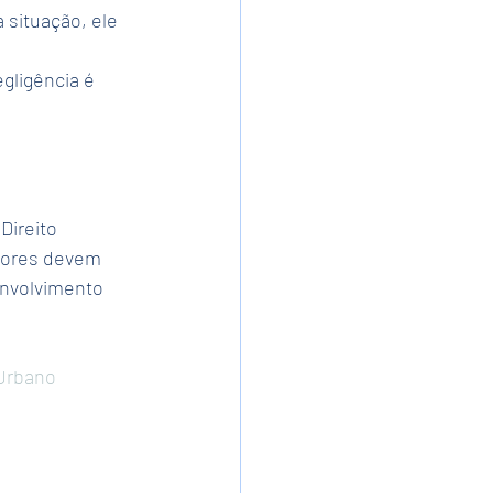
 situação, ele 
 
gligência é 
Direito 
idores devem 
envolvimento 
Urbano