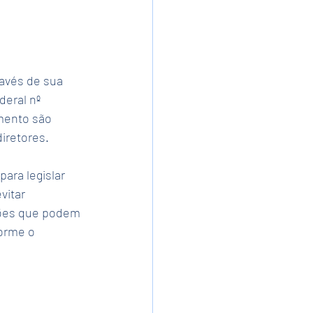
avés de sua 
eral nº 
mento são 
diretores.
ara legislar 
vitar 
ções que podem 
orme o 