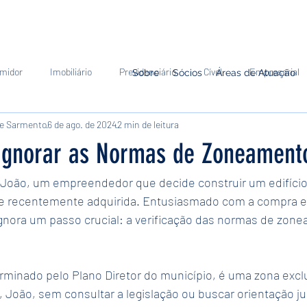
midor
Imobiliário
Previdenciário
Cível
Empresarial
Sobre
Sócios
Áreas de Atuação
le Sarmento
6 de ago. de 2024
2 min de leitura
ório
Tributário
 Ignorar as Normas de Zoneament
 João, um empreendedor que decide construir um edifício 
e recentemente adquirida. Entusiasmado com a compra e
ignora um passo crucial: a verificação das normas de zon
rminado pelo Plano Diretor do município, é uma zona exc
 João, sem consultar a legislação ou buscar orientação jur