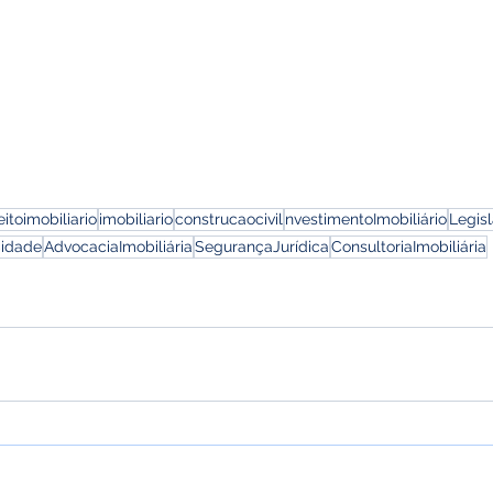
eitoimobiliario
imobiliario
construcaocivil
nvestimentoImobiliário
Legis
Cidade
AdvocaciaImobiliária
SegurançaJurídica
ConsultoriaImobiliária