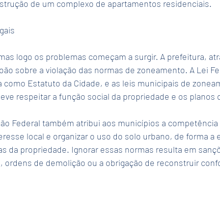
nstrução de um complexo de apartamentos residenciais.
gais
mas logo os problemas começam a surgir. A prefeitura, atr
 João sobre a violação das normas de zoneamento. A Lei Fed
a como Estatuto da Cidade, e as leis municipais de zonea
deve respeitar a função social da propriedade e os planos 
ção Federal também atribui aos municípios a competência p
resse local e organizar o uso do solo urbano, de forma a e
as da propriedade. Ignorar essas normas resulta em san
s, ordens de demolição ou a obrigação de reconstruir conf