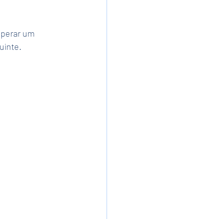
sperar um 
uinte.