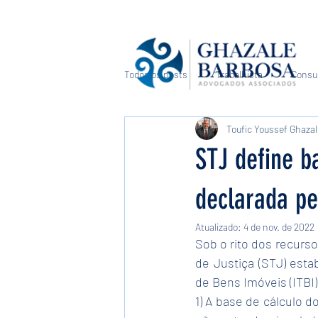
Todos os posts
Trabalhista
Consu
Toufic Youssef Ghaza
Direito Médico e de Saúde
Sucess
STJ define b
declarada pe
Atualizado:
4 de nov. de 2022
Sob o rito dos recurso
de Justiça (STJ) esta
de Bens Imóveis (ITBI
1) A base de cálculo 