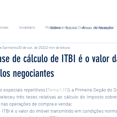
midor
Imobiliário
Previdenciário
Cível
Empresarial
Sobre
Sócios
Áreas de Atuação
le Sarmento
30 de out. de 2022
2 min de leitura
ório
Tributário
ase de cálculo de ITBI é o valor 
los negociantes
s especiais repetitivos (
Tema 1.113
), a Primeira Seção do Su
beleceu três teses relativas ao cálculo do Imposto sobre
) nas operações de compra e venda:
do ITBI é o valor do imóvel transmitido em condições norm