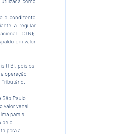
utilizada como 
e é condizente 
nte a regular 
acional – CTN);
paldo em valor 
 ITBI, pois os 
da operação 
 Tributário.
e São Paulo 
 valor venal 
ima para a 
o pelo 
to para a 