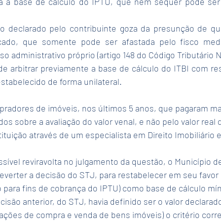
a à base de cálculo do IPTU, que nem sequer pode ser 
ão declarado pelo contribuinte goza da presunção de qu
ado, que somente pode ser afastada pelo fisco media
o administrativo próprio (artigo 148 do Código Tributário N
de arbitrar previamente a base de cálculo do ITBI com res
estabelecido de forma unilateral.
pradores de imóveis, nos últimos 5 anos, que pagaram mais
s sobre a avaliação do valor venal, e não pelo valor real 
ituição através de um especialista em Direito Imobiliário e
sível reviravolta no julgamento da questão, o Município d
everter a decisão do STJ, para restabelecer em seu favor o
do para fins de cobrança do IPTU) como base de cálculo mín
cisão anterior, do STJ, havia definido ser o valor declarad
ações de compra e venda de bens imóveis) o critério corre