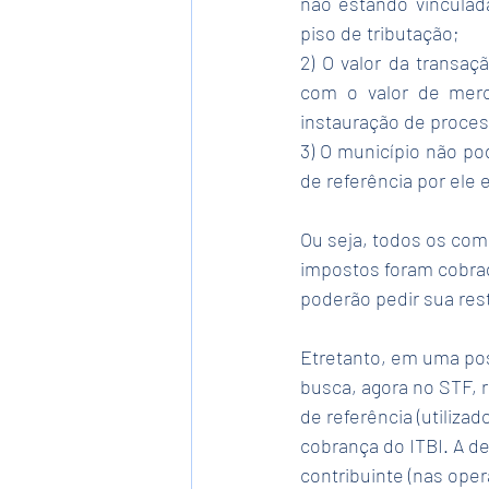
não estando vinculad
piso de tributação;
2) O valor da transaç
com o valor de merc
instauração de process
3) O município não po
de referência por ele 
Ou seja, todos os com
impostos foram cobrado
poderão pedir sua rest
Etretanto, em uma pos
busca, agora no STF, r
de referência (utiliza
cobrança do ITBI. A de
contribuinte (nas oper