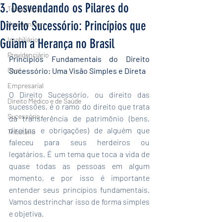
3. Desvendando os Pilares do
Trabalhista
Direito Sucessório: Princípios que
Consumidor
Imobiliário
Guiam a Herança no Brasil
Previdenciário
Princípios Fundamentais do Direito 
Cível
Sucessório: Uma Visão Simples e Direta
Empresarial
O Direito Sucessório, ou direito das 
Direito Médico e de Saúde
sucessões, é o ramo do direito que trata 
Sucessório
da transferência de patrimônio (bens, 
direitos e obrigações) de alguém que 
Tributário
faleceu para seus herdeiros ou 
legatários. É um tema que toca a vida de 
quase todas as pessoas em algum 
momento, e por isso é importante 
entender seus princípios fundamentais. 
Vamos destrinchar isso de forma simples 
e objetiva.